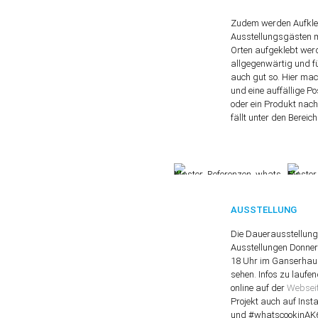
Zudem werden Aufkleb
Ausstellungsgästen
Orten aufgeklebt werd
allgegenwärtig und f
auch gut so. Hier mac
und eine auffällige P
oder ein Produkt nach
fällt unter den Bereic
AUSSTELLUNG
Die Dauerausstellung 
Ausstellungen Donner
18 Uhr im Ganserhau
sehen. Infos zu laufe
online auf der
Webseit
Projekt auch auf Ins
und #whatscookinAK6