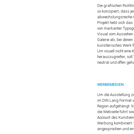
Die grafischen Richtl
so konzipiert, dass je
abwechslungsreiche G
Projekt hebt sich da
von markanter Typogr
Visual vom Aussehen 
Galerie ab, bei denen 
künstlerisches Werk f
Um visuell nicht eine 
herauszugreifen, soll
neutral und offen geh
WERBEMEDIEN
Um die Ausstellung z
im DIN Lang Format ve
Region aufgehängt. Mi
die Webseite führt so
Account des Kunstvere
Werbung kombiniert. S
angesprochen und eine