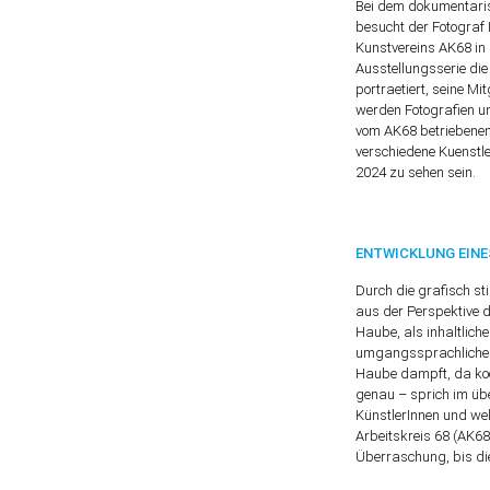
Bei dem dokumentaris
besucht der Fotograf 
Kunstvereins AK68 in 
Ausstellungsserie die
portraetiert, seine Mi
werden Fotografien u
vom AK68 betriebenen
verschiedene Kuenstle
2024 zu sehen sein.
ENTWICKLUNG EINE
Durch die grafisch st
aus der Perspektive de
Haube, als inhaltlich
umgangssprachlichen T
Haube dampft, da koc
genau – sprich im üb
KünstlerInnen und we
Arbeitskreis 68 (AK68)
Überraschung, bis die